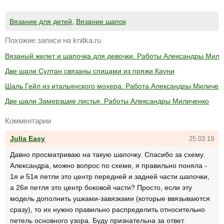
Вязание для детей
,
Вязание шапок
Похожие записи на knitka.ru
Вязаный жилет и шапочка для девочки. Работы Александры Мили
Две шали Султан связаны спицами из пряжи Кауни
Шаль Гейл из итальянского мохера. Работа Александры Миличен
Две шали Замерзшие листья. Работы Александры Миличенко
Комментарии
Julia Easy
25.03.19
Давно просматриваю на такую шапочку. Спасибо за схему.
Александра, можно вопрос по схеме, я правильно поняла -
1я и 51я петли это центр передней и задней части шапочки,
а 26я петля это центр боковой части? Просто, если эту
модель дополнить ушками-завязками (которые ввязываются
сразу), то их нужно правильно распределить относительно
петель основного узора. Буду признательна за ответ.