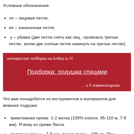
Условные обозначения:⠀
лп – лицевая петля,⠀
ип – изнаночная петля,⠀
у – убавка (две петли снять как лиц., провязать третью
петлю, затем две снятые петли накинуть на третью петлю).
интересная подборка на knitka.ru !!!
Подборка: подушка спицами
... и 5 комментариев
Что вам понадобится из инструментов и материалов для
вязания подушки:⠀
трикотажная пряжа 1-2 мотка (100% хлопок, 95-110 м, 7-9
мм). Я вяжу из пряжи Лента.⠀
круговые спицы – 7-8 мм, длина лески – 100 см. При