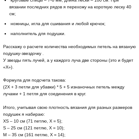
вязании последних рядов я перехожу на короткую леску 40
см;⠀
ножницы, игла для сшивания и любой крючок;⠀
наполнитель для подушки.
Расскажу о расчете количества необходимых петель на вязаную
подушку-звездочку .⠀
У звезды пять лучей, а у каждого луча две стороны (это и будет
«Х»).
Формула для подсчета такова:⠀
(2Х + 3 петли для убавки) * 5 + 5 изнаночных петель между
лучами + 1 петля для соединения в круг.
⠀
Итого, учитывая свою плотность вязания для разных размеров
подушек я набираю:⠀
XS – 10 см (71 петлю, Х = 5);⠀
S – 25 см (121 петлю, Х = 10);
M – 35 см (161 петлю, Х = 14);