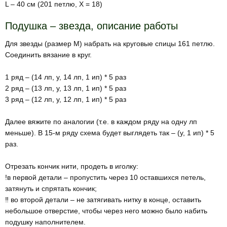
L – 40 см (201 петлю, Х = 18)
Подушка – звезда, описание работы
Для звезды (размер М) набрать на круговые спицы 161 петлю.
Соединить вязание в круг.
⠀
1 ряд – (14 лп, у, 14 лп, 1 ип) * 5 раз⠀
2 ряд – (13 лп, у, 13 лп, 1 ип) * 5 раз⠀
3 ряд – (12 лп, у, 12 лп, 1 ип) * 5 раз
⠀
Далее вяжите по аналогии (т.е. в каждом ряду на одну лп
меньше). В 15-м ряду схема будет выглядеть так – (у, 1 ип) * 5
раз.
⠀
Отрезать кончик нити, продеть в иголку:⠀
!в первой детали – пропустить через 10 оставшихся петель,
затянуть и спрятать кончик;⠀
‼️ во второй детали – не затягивать нитку в конце, оставить
небольшое отверстие, чтобы через него можно было набить
подушку наполнителем.