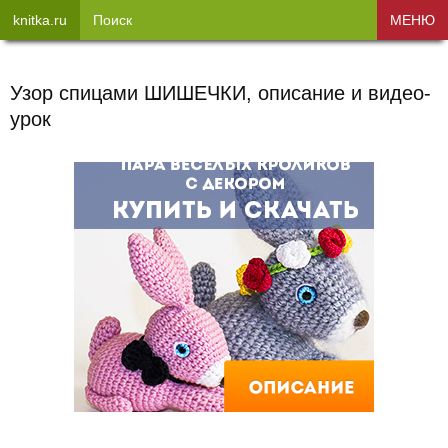
knitka.ru
Поиск
МЕНЮ
Узор спицами ШИШЕЧКИ, описание и видео-
урок