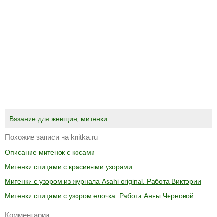
Вязание для женщин
,
митенки
Похожие записи на knitka.ru
Описание митенок с косами
Митенки спицами с красивыми узорами
Митенки с узором из журнала Asahi original. Работа Виктории
Митенки спицами с узором елочка. Работа Анны Черновой
Комментарии