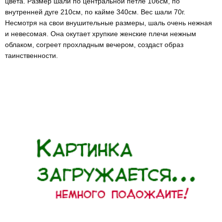
цвета. Размер шали по центральной петле 106см, по
внутренней дуге 210см, по кайме 340см. Вес шали 70г.
Несмотря на свои внушительные размеры, шаль очень нежная
и невесомая. Она окутает хрупкие женские плечи нежным
облаком, согреет прохладным вечером, создаст образ
таинственности.