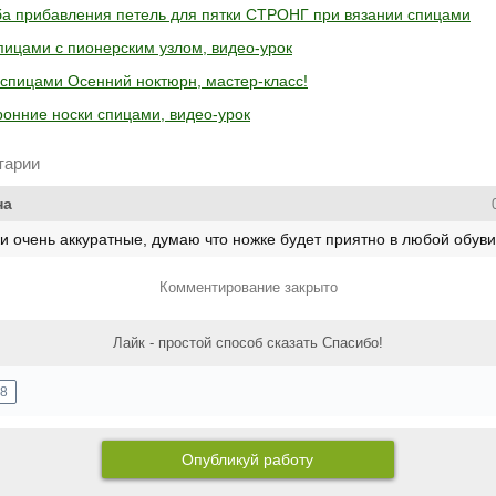
ба прибавления петель для пятки СТРОНГ при вязании спицами
ицами с пионерским узлом, видео-урок
спицами Осенний ноктюрн, мастер-класс!
ронние носки спицами, видео-урок
тарии
на
и очень аккуратные, думаю что ножке будет приятно в любой обуви
Комментирование закрыто
Лайк - простой способ сказать Спасибо!
8
Опубликуй работу