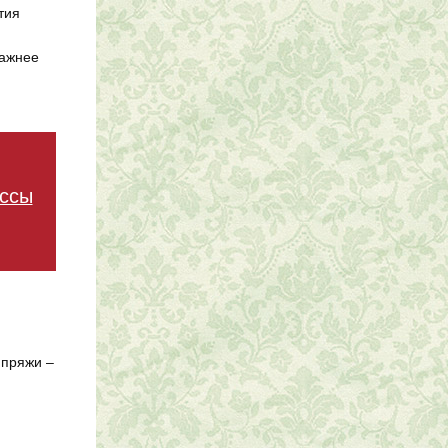
тия
важнее
ассы
 пряжи –