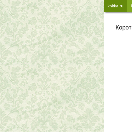
knitka.ru
Корот