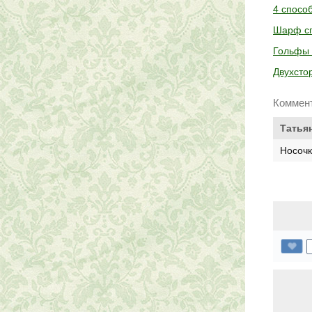
4 спосо
Шарф сп
Гольфы 
Двухсто
Коммен
Татья
Носочк