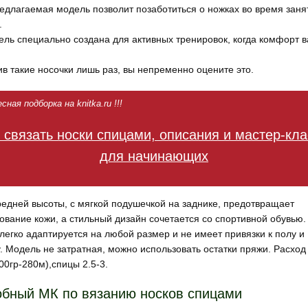
редлагаемая модель позволит позаботиться о ножках во время заня
.
ель специально создана для активных тренировок, когда комфорт 
в такие носочки лишь раз, вы непременно оцените это.
ная подборка на knitka.ru !!!
 связать носки спицами, описания и мастер-кл
для начинающих
редней высоты, с мягкой подушечкой на заднике, предотвращает
ование кожи, а стильный дизайн сочетается со спортивной обувью.
легко адаптируется на любой размер и не имеет привязки к полу и
у. Модель не затратная, можно использовать остатки пряжи. Расход
00гр-280м),спицы 2.5-3.
бный МК по вязанию носков спицами