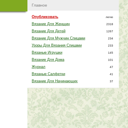
Главное
Опубликовать
легко
Вязание Для Женщин
2318
Вязание Для Детей
1267
Вязание Для Мужчин Спицами
234
Узоры Для Вязания Спицами
233
Вязаные Игрушки
145
Вязание Для Дома
101
Журнал
47
Вязаные Салфетки
41
Вязание Для Начинающих
37