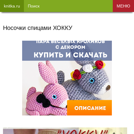
knitka.ru
Поиск
МЕНЮ
Носочки спицами ХОККУ