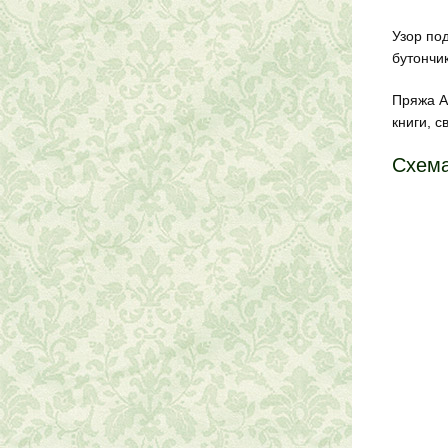
Узор под
бутончик
Пряжа А
книги, с
Схема