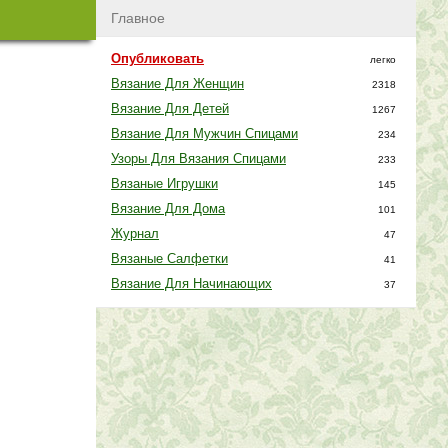
Главное
Опубликовать
легко
Вязание Для Женщин
2318
Вязание Для Детей
1267
Вязание Для Мужчин Спицами
234
Узоры Для Вязания Спицами
233
Вязаные Игрушки
145
Вязание Для Дома
101
Журнал
47
Вязаные Салфетки
41
Вязание Для Начинающих
37