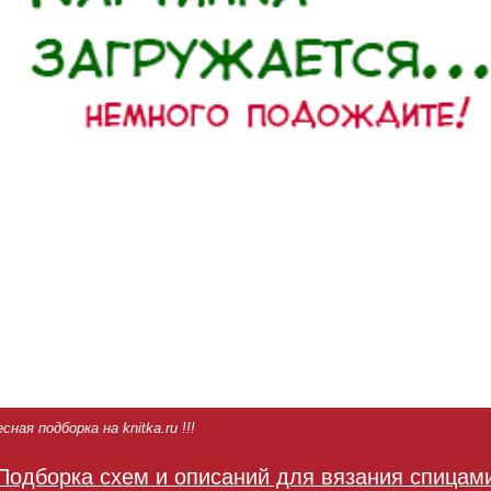
ная подборка на knitka.ru !!!
Подборка схем и описаний для вязания спицам