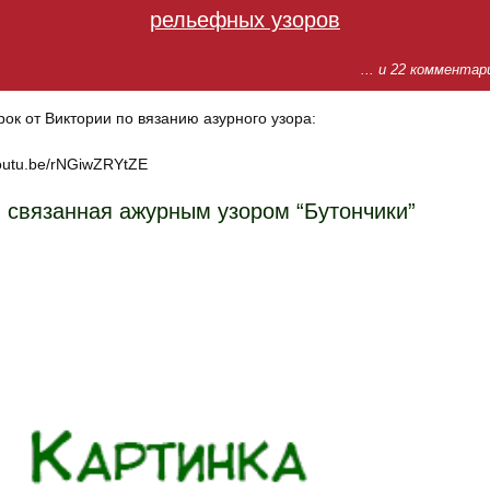
рельефных узоров
... и 22 комментар
рок от Виктории по вязанию азурного узора:
youtu.be/rNGiwZRYtZE
 связанная ажурным узором “Бутончики”