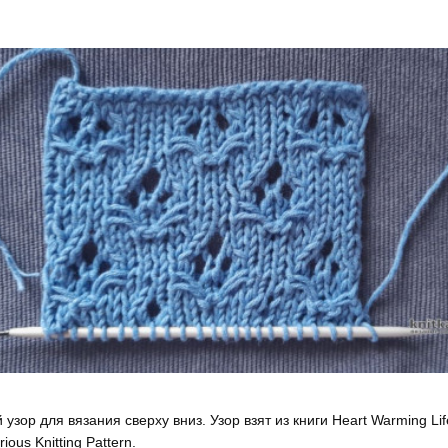
узор для вязания сверху вниз. Узор взят из книги Heart Warming Lif
ious Knitting Pattern.