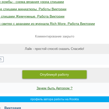
 ромбы - схема вязания узора спицами
е спицами миниатюры. Работы Виктории
 спицами Жемчужные. Работа Виктории
 свитер c аранами из журнала Rich More. Работа Виктории
Комментирование закрыто
Лайк - простой способ сказать Спасибо!
5
Опубликуй работу
Зачем быть Автором ?
профиль автора работы на Rookla
Виктория