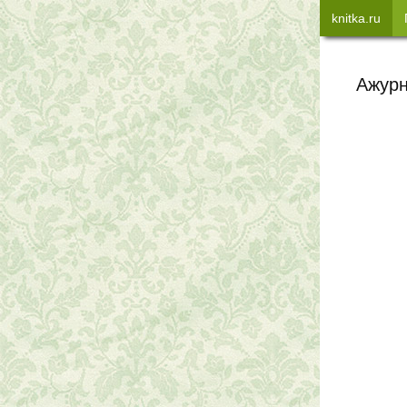
knitka.ru
Ажурн