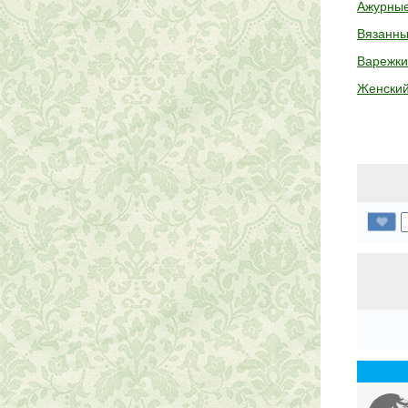
Ажурные
Вязанны
Варежки
Женский