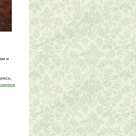
лам и
деюсь,
онкурсе