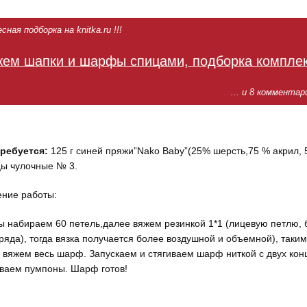
ная подборка на knitka.ru !!!
ем шапки и шарфы спицами, подборка компле
... и 8 комментар
ребуется:
125 г синей пряжи”Nako Baby”(25% шерсть,75 % акрил, 
цы чулочные № 3.
ние работы:
ы набираем 60 петель,далее вяжем резинкой 1*1 (лицевую петлю,
ряда), тогда вязка получается более воздушной и объемной), таким
 вяжем весь шарф. Запускаем и стягиваем шарф ниткой с двух кон
ваем пумпоны. Шарф готов!