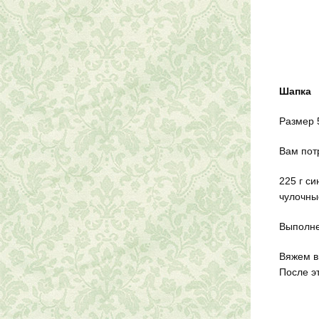
Шапка
Размер 
Вам пот
225 г с
чулочны
Выполне
Вяжем в
После э