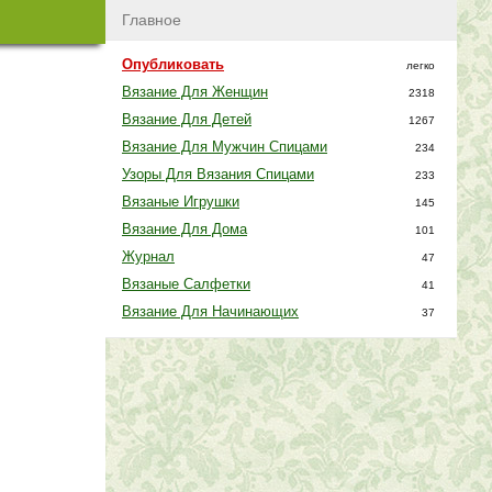
Главное
Опубликовать
легко
Вязание Для Женщин
2318
Вязание Для Детей
1267
Вязание Для Мужчин Спицами
234
Узоры Для Вязания Спицами
233
Вязаные Игрушки
145
Вязание Для Дома
101
Журнал
47
Вязаные Салфетки
41
Вязание Для Начинающих
37