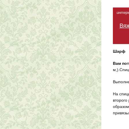
интерес
Вяж
Шарф
Вам пот
м,).Спи
Выполне
На спиц
второго 
образом
привязы