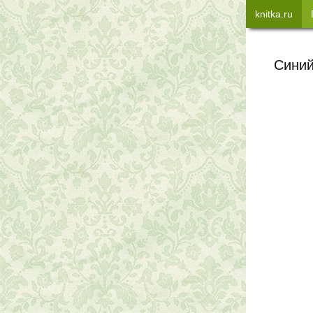
knitka.ru
Синий