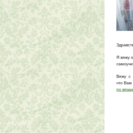
Здравст
Я вяжу 
самоучи
Вяжу с 
что Вам
по вяза