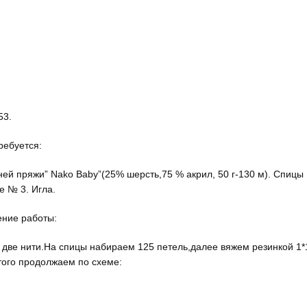
53.
ребуется:
иней пряжи” Nako Baby”(25% шерсть,75 % акрил, 50 г-130 м). Спицы
е № 3. Игла.
ние работы:
 две нити.На спицы набираем 125 петель,далее вяжем резинкой 1*
того продолжаем по схеме: