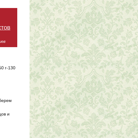
ктов
иев
50 г-130
 берем
цов и