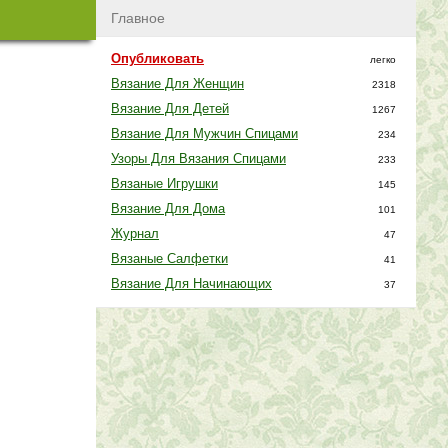
Главное
Опубликовать
легко
Вязание Для Женщин
2318
Вязание Для Детей
1267
Вязание Для Мужчин Спицами
234
Узоры Для Вязания Спицами
233
Вязаные Игрушки
145
Вязание Для Дома
101
Журнал
47
Вязаные Салфетки
41
Вязание Для Начинающих
37