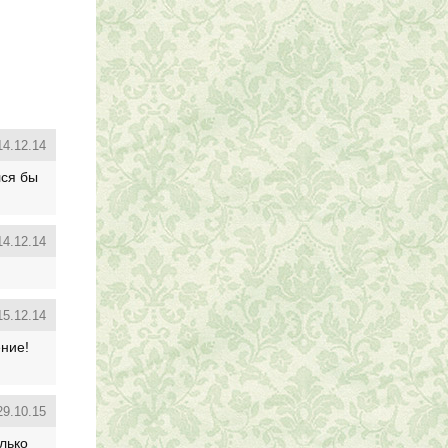
14.12.14
лся бы
14.12.14
15.12.14
ние!
29.10.15
олько