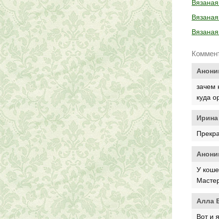
Вязаная
Вязаная
Вязаная
Коммен
Анони
зачем 
куда о
Ирина
Прекра
Анони
У коше
Мастер
Алла 
Вот и 