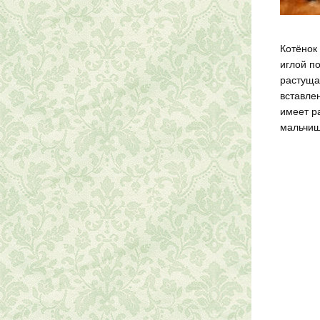
Котёнок
иглой по
растуща
вставле
имеет р
мальчиш