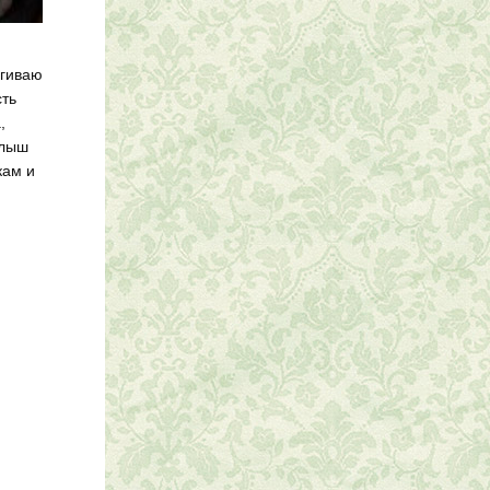
ягиваю
сть
,
алыш
кам и