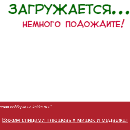
ная подборка на knitka.ru !!!
Вяжем спицами плюшевых мишек и медвежат