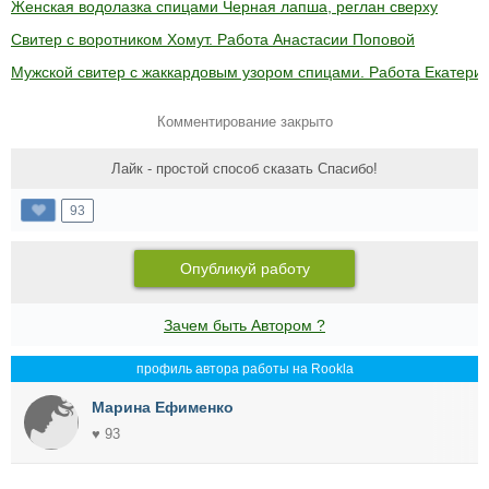
Женская водолазка спицами Черная лапша, реглан сверху
Свитер с воротником Хомут. Работа Анастасии Поповой
Мужской свитер с жаккардовым узором спицами. Работа Екатери
Комментирование закрыто
Лайк - простой способ сказать Спасибо!
93
Опубликуй работу
Зачем быть Автором ?
профиль автора работы на Rookla
Марина Ефименко
♥ 93