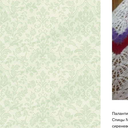
Паланти
Спицы №5
сиренев