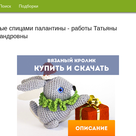
Поиск
Подборки
ые спицами палантины - работы Татьяны
сандровны