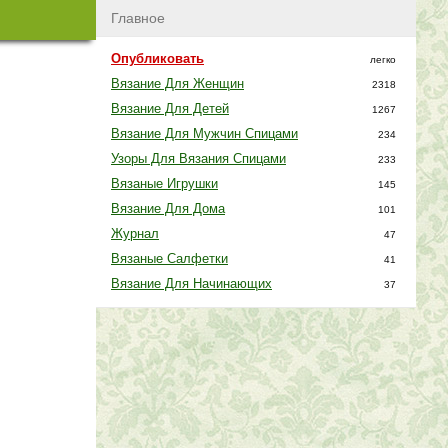
Главное
Опубликовать
легко
Вязание Для Женщин
2318
Вязание Для Детей
1267
Вязание Для Мужчин Спицами
234
Узоры Для Вязания Спицами
233
Вязаные Игрушки
145
Вязание Для Дома
101
Журнал
47
Вязаные Салфетки
41
Вязание Для Начинающих
37