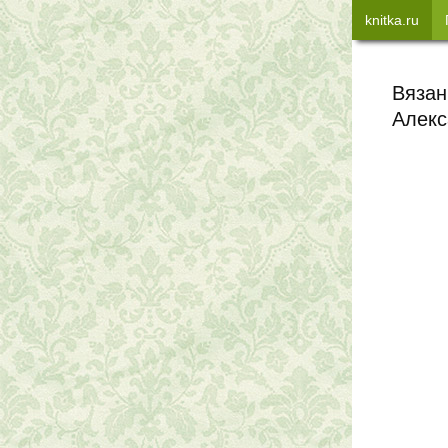
knitka.ru
Вязан
Алек