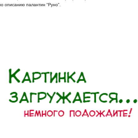
по описанию палантин “Руно”.