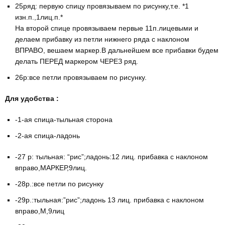
25ряд: первую спицу провязываем по рисунку,т.е. *1
изн.п.,1лиц.п.*
На второй спице провязываем первые 11п.лицевыми и
делаем прибавку из петли нижнего ряда с наклоном
ВПРАВО, вешаем маркер.В дальнейшем все прибавки будем
делать ПЕРЕД маркером ЧЕРЕЗ ряд.
26р:все петли провязываем по рисунку.
Для удобства :
-1-ая спица-тыльная сторона
-2-ая спица-ладонь
-27 р: тыльная: “рис”;ладонь:12 лиц. прибавка с наклоном
вправо,МАРКЕР,9лиц.
-28р.:все петли по рисунку
-29р.:тыльная:”рис”;ладонь 13 лиц. прибавка с наклоном
вправо,М,9лиц