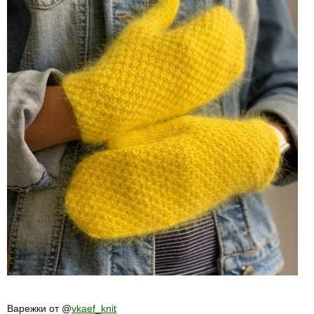
Варежки от @
vkaef_knit