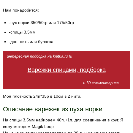
Нам понадобится:
-пух норки 350/50гр или 175/50гр
-спицы 3,5мм
-доп. нить или булавка
интересная подборка на knitka.ru !!!
Варежки спицами, подборка
... и 30 комментариев
Моя плотность 24п*35р в 10см в 2 нити.
Описание варежек из пуха норки
На спицы 3,5мм набираем 40п.+1п. для соединения в круг. Я
вяжу методом Magik Loop.
На каждую спицу распределяем по 20 п. и начинаем вязать