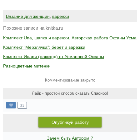
Вязание для женщин
,
варежки
Похожие записи на knitka.ru
Комплект Una, шапка и варежки. Авторская работа Оксаны Усман
Комплект "Мерзлячка": берет и варежки
Комплект Инари (жаккард) от Усмановой Оксаны
Разноцветные митенки
Комментирование закрыто
Лайк - простой способ сказать Спасибо!
33
Опубликуй работу
Зачем быть Автором ?