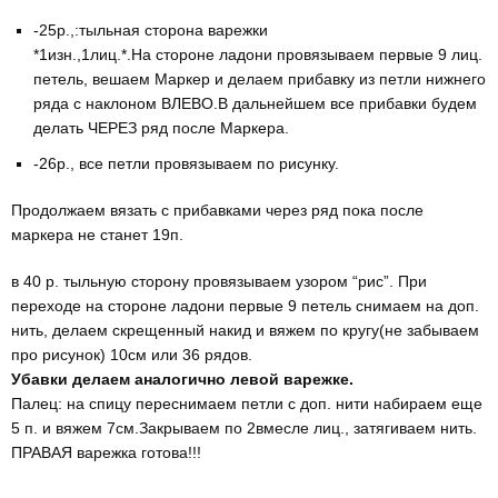
-25р.,:тыльная сторона варежки
*1изн.,1лиц.*.На стороне ладони провязываем первые 9 лиц.
петель, вешаем Маркер и делаем прибавку из петли нижнего
ряда с наклоном ВЛЕВО.В дальнейшем все прибавки будем
делать ЧЕРЕЗ ряд после Маркера.
-26р., все петли провязываем по рисунку.
Продолжаем вязать с прибавками через ряд пока после
маркера не станет 19п.
в 40 р. тыльную сторону провязываем узором “рис”. При
переходе на стороне ладони первые 9 петель снимаем на доп.
нить, делаем скрещенный накид и вяжем по кругу(не забываем
про рисунок) 10см или 36 рядов.
Убавки делаем аналогично левой варежке.
Палец: на спицу переснимаем петли с доп. нити набираем еще
5 п. и вяжем 7см.Закрываем по 2вмесле лиц., затягиваем нить.
ПРАВАЯ варежка готова!!!