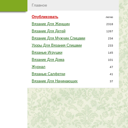
Главное
Опубликовать
легко
Вязание Для Женщин
2318
Вязание Для Детей
1267
Вязание Для Мужчин Спицами
234
Узоры Для Вязания Спицами
233
Вязаные Игрушки
145
Вязание Для Дома
101
Журнал
47
Вязаные Салфетки
41
Вязание Для Начинающих
37