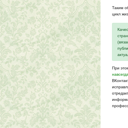
Таким о
цикл жиз
Качес
стран
(вяза
публи
актуа
При эт
навсегд
ВКонтакт
исправля
отредак
информа
професс