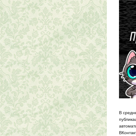
В средне
публика
автомат
ВКонтакт