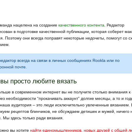
манда нацелена на создание
качественного контента
. Редактор
есован в подготовке качественной публикации, которая соберет ма
я. Поэтому они всегда поправят некоторые недочеты, помогут со 
нием.
едактор всегда на связи в личных сообщениях Rookla или по
ронной почте.
 вы просто любите вязать
ольше в современном интернет вы не получите столько внимания к
ез необходимости “прокачивать аккаунт” долгие месяцы, а то и год
наша аудитория – это люди исключительно увлеченные вязанием.
икуем рецептов блинчиков, не обсуждаем детишек и мужей, ничего 
. Мы здесь только ради вязания.
ожно вы хотите
найти единомышленников, новых друзей с общей 