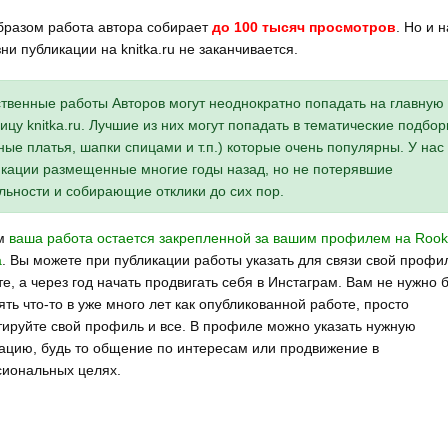
бразом работа автора собирает
до 100 тысяч просмотров
. Но и 
ни публикации на knitka.ru не заканчивается.
твенные работы Авторов могут неоднократно попадать на главную
ицу knitka.ru. Лучшие из них могут попадать в тематические подбор
ные платья, шапки спицами и т.п.) которые очень популярны. У нас 
кации размещенные многие годы назад, но не потерявшие
льности и собирающие отклики до сих пор.
ом
ваша работа остается закрепленной за вашим профилем на Rook
а
. Вы можете при публикации работы указать для связи свой профи
е, а через год начать продвигать себя в Инстаграм. Вам не нужно 
ть что-то в уже много лет как опубликованной работе, просто
тируйте свой профиль и все. В профиле можно указать нужную
цию, будь то общение по интересам или продвижение в
иональных целях.