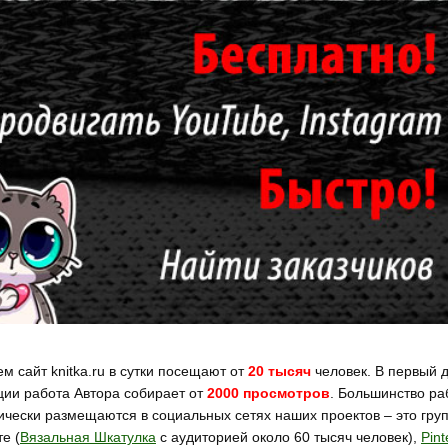
м сайт knitka.ru в сутки посещают от
20 тысяч
человек. В первый 
ции работа Автора собирает от
2000 просмотров
. Большинство ра
ически размещаются в социальных сетях наших проектов – это гру
е (
Вязальная Шкатулка
с аудиторией около 60 тысяч человек),
Pint