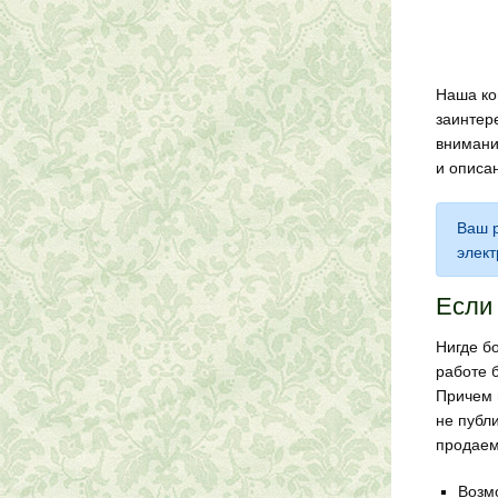
Наша ко
заинтер
внимани
и описа
Ваш р
элект
Если
Нигде б
работе б
Причем 
не публ
продаем
Возм