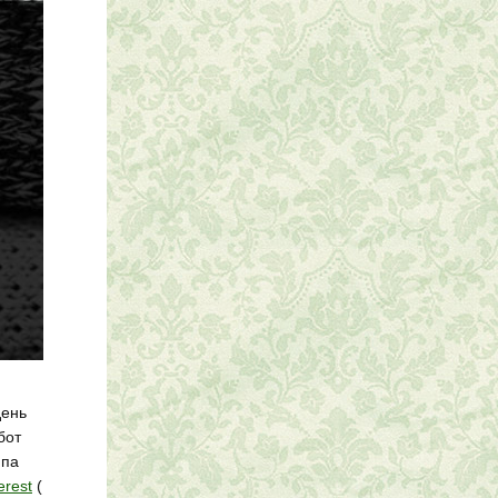
день
бот
ппа
erest
(