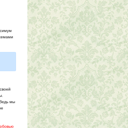
ксимум
схемами
 своей
ы.
 Ведь мы
не
любовью