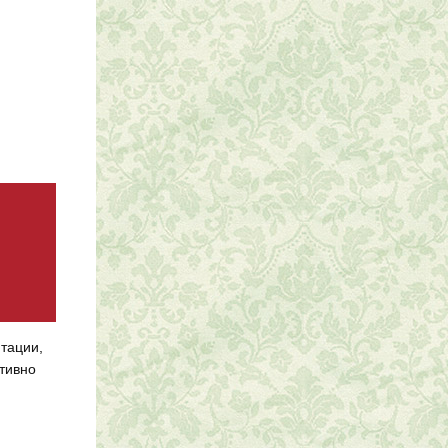
тации,
тивно