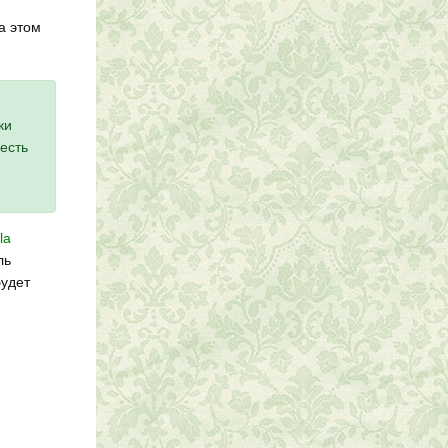
на этом
ки
есть
la
ль
будет