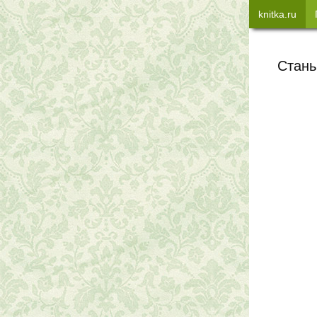
knitka.ru
Стань