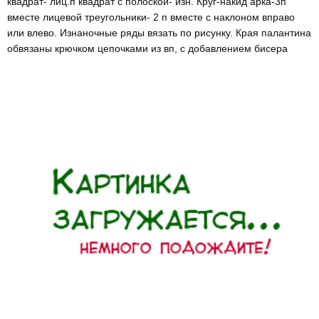
квадрат- лиц.п квадрат с полоской- изн. Круг-накид арка-3п
вместе лицевой треугольники- 2 п вместе с наклоном вправо
или влево. Изнаночные ряды вязать по рисунку. Края палантина
обвязаны крючком цепочками из вп, с добавлением бисера