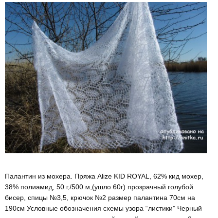
Палантин из мохера. Пряжа Alize KID ROYAL, 62% кид мохер,
38% полиамид, 50 г,/500 м,(ушло 60г) прозрачный голубой
бисер, спицы №3,5, крючок №2 размер палантина 70см на
190см Условные обозначения схемы узора “листики” Черный