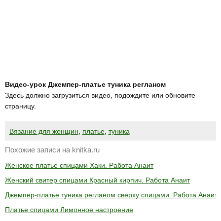
Видео-урок Джемпер-платье туника регланом
Здесь должно загрузиться видео, подождите или обновите
страницу.
Вязание для женщин
,
платье
,
туника
Похожие записи на knitka.ru
Женское платье спицами Хаки. Работа Анаит
Женский свитер спицами Красный кирпич. Работа Анаит
Джемпер-платье туника регланом сверху спицами. Работа Анаит
Платье спицами Лимонное настроение