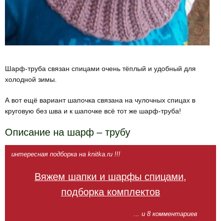
Шарф-труба связан спицами очень тёплый и удобный для
холодной зимы.
А вот ещё вариант шапочка связана на чулочных спицах в
круговую без шва и к шапочке всё тот же шарф-труба!
Описание на шарф – трубу
интересная подборка на knitka.ru !!!
Вяжем шапки и шарфы спицами,
подборка комплектов
... и 8 комментариев