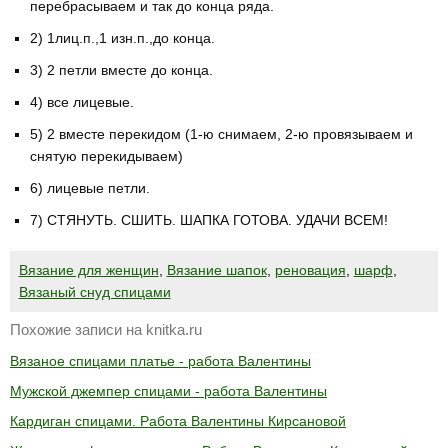
перебрасываем и так до конца ряда.
2) 1лиц.п.,1 изн.п.,до конца.
3) 2 петли вместе до конца.
4) все лицевые.
5) 2 вместе перекидом (1-ю снимаем, 2-ю провязываем и
снятую перекидываем)
6) лицевые петли.
7) СТЯНУТЬ. СШИТЬ. ШАПКА ГОТОВА. УДАЧИ ВСЕМ!
Вязание для женщин
,
Вязание шапок
,
реновация
,
шарф
,
Вязаный снуд спицами
Похожие записи на knitka.ru
Вязаное спицами платье - работа Валентины
Мужской джемпер спицами - работа Валентины
Кардиган спицами. Работа Валентины Кирсановой