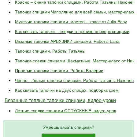
Красно – синие тапочки спицами. Работа Татьяны Наконеч
Тапочки спицами Чиполлино для всей семьи, мастер-класс!
Мужские тапочки спицами, мастер – класс от Julia Easy
Как связать тапочки – следки в технике печворк спицами
Вязаные тапочки АРБУЗИКИ спицами. Работы Lana
Тапочки спицами. Работы Татьяны
Тапочки-следки спицами Шахматные. Мастер-класс от Нины 
Простые тапочки спицами. Работа Валерии
Черно – белые тапочки спицами. Работа Татьяны Наконечн
Как связать тапочки на двух спицах, подборка схем
Вязанные теплые тапочки спицами, видео-уроки
Летние следки спицами ОТПУСКНЫЕ, видео-урок
Умеешь вязать спицами?