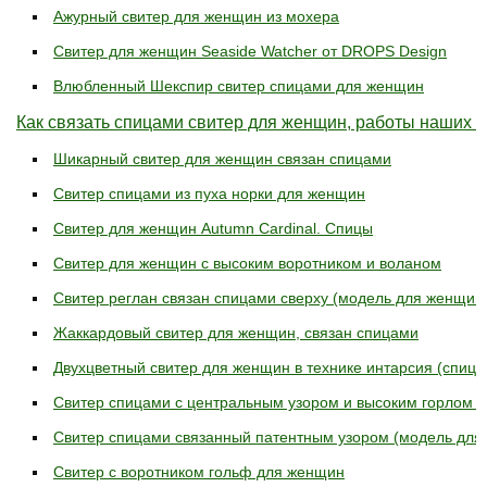
Ажурный свитер для женщин из мохера
Свитер для женщин Seaside Watcher от DROPS Design
Влюбленный Шекспир свитер спицами для женщин
Как связать спицами свитер для женщин, работы наших ч
Шикарный свитер для женщин связан спицами
Свитер спицами из пуха норки для женщин
Свитер для женщин Autumn Cardinal. Спицы
Свитер для женщин с высоким воротником и воланом
Свитер реглан связан спицами сверху (модель для женщи
Жаккардовый свитер для женщин, связан спицами
Двухцветный свитер для женщин в технике интарсия (спицы
Свитер спицами с центральным узором и высоким горлом 
Свитер спицами связанный патентным узором (модель для
Свитер с воротником гольф для женщин