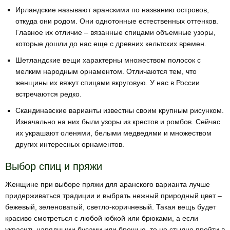
Ирландские называют аранскими по названию островов,
откуда они родом. Они однотонные естественных оттенков.
Главное их отличие – вязанные спицами объемные узоры,
которые дошли до нас еще с древних кельтских времен.
Шетландские вещи характерны множеством полосок с
мелким народным орнаментом. Отличаются тем, что
женщины их вяжут спицами вкруговую. У нас в России
встречаются редко.
Скандинавские варианты известны своим крупным рисунком.
Изначально на них были узоры из крестов и ромбов. Сейчас
их украшают оленями, белыми медведями и множеством
других интересных орнаментов.
Выбор спиц и пряжи
Женщине при выборе пряжи для аранского варианта лучше
придерживаться традиции и выбрать нежный природный цвет –
бежевый, зеленоватый, светло-коричневый. Такая вещь будет
красиво смотреться с любой юбкой или брюками, а если
украсить нарядными бусами или брошью, то не стыдно пройти в