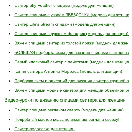
Свитер Sky Feather спицами (модель для женщин)
Свитер спицами с узором ЗВЕЗДОЧКИ (модель для женщин
Свитер Life’s Stream спицами (модель для женщин)
Свитер спицами с рукавом фонарик (модель для женщин).
Вяжем спицами свитер из толстой пряжи (модели для женщ
БОЛЬШАЯ подборка схем для вязания спицами свитеров с
Серый хлопковый свитер с пайетками (модель для женщин)
Копия свитера Антонио Марраса (модель для женщин)
Подборка схем и описаний для вязания свитера крупной вя
Вяжем спицами модные свитера для женщин объемной рез
Видео-уроки по вязанию спицами свитера для женщин
Свитер спицами регланом сверху (модель для женщин)
Подробный мастер класс по вязанию реглана сверху!
Свитер-водолазка для женщин