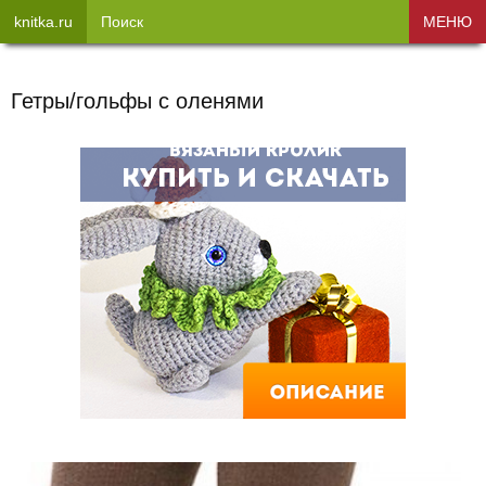
knitka.ru
Поиск
МЕНЮ
Гетры/гольфы с оленями