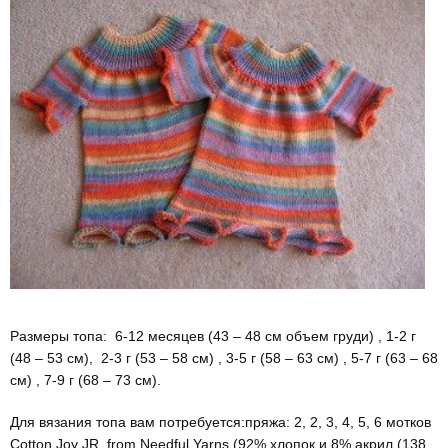
Размеры топа: 6-12 месяцев (43 – 48 cм объем груди) , 1-2 г
(48 – 53 см), 2-3 г (53 – 58 см) , 3-5 г (58 – 63 см) , 5-7 г (63 – 68
см) , 7-9 г (68 – 73 см).
Для вязания топа вам потребуется:пряжа: 2, 2, 3, 4, 5, 6 мотков
Cotton Joy JR. from Needful Yarns (92% хлопок и 8% акрил (138