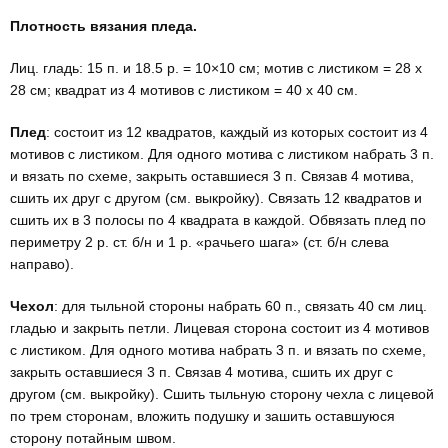
Плотность вязания пледа.
Лиц. гладь: 15 п. и 18.5 р. = 10×10 см; мотив с листиком = 28 х
28 см; квадрат из 4 мотивов с листи­ком = 40 х 40 см.
Плед
: состоит из 12 квадратов, каждый из которых состоит из 4
мотивов с ли­стиком. Для одного мотива с листиком набрать 3 п.
и вязать по схеме, закрыть оставшиеся 3 п. Связав 4 мотива,
сшить их друг с другом (см. выкройку). Связать 12 квадратов и
сшить их в 3 полосы по 4 квадрата в каждой. Обвязать плед по
пе­риметру 2 р. ст. б/н и 1 р. «рачьего шага» (ст. б/н слева
направо).
Чехол
: для тыльной стороны набрать 60 п., связать 40 см лиц.
гладью и закрыть петли. Лицевая сторона состоит из 4 мотивов
с листиком. Для одного моти­ва набрать 3 п. и вязать по схеме,
за­крыть оставшиеся 3 п. Связав 4 мотива, сшить их друг с
другом (см. выкройку). Сшить тыльную сторону чехла с лицевой
по трем сторонам, вложить подушку и зашить оставшуюся
сторону потайным швом.