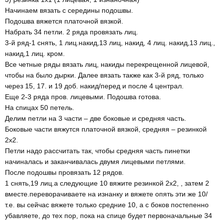
Начинаем вязать с середины подошвы.
Подошва вяжется платочной вязкой.
Набрать 34 петли. 2 ряда провязать лиц.
3-й ряд-1 снять, 1 лиц.накид,13 лиц, накид, 4 лиц. накид,13 лиц.,
накид,1 лиц. кром.
Все четные ряды вязать лиц, накиды перекрещенной лицевой,
чтобы на было дырки. Далее вязать также как 3-й ряд, только
через 15, 17. и 19 доб. накид/перед и после 4 централ.
Еще 2-3 ряда пров. лицевыми. Подошва готова.
На спицах 50 петель.
Делим петли на 3 части – две боковые и средняя часть.
Боковые части вяжутся платочной вязкой, средняя – резинкой
2х2.
Петли надо рассчитать так, чтобы средняя часть пинетки
начиналась и заканчивалась двумя лицевыми петлями.
После подошвы провязать 12 рядов.
1 снять,19 лиц.а следующие 10 вяжите резинкой 2х2, , затем 2
вместе.переворачиваете на изнанку и вяжете опять эти же 10/
т.е. вы сейчас вяжете только средние 10, а с боков постепенно
убавляете, до тех пор, пока на спице будет первоначальные 34