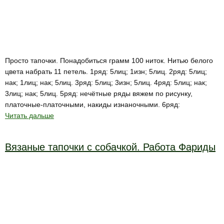
Просто тапочки. Понадобиться грамм 100 ниток. Нитью белого
цвета набрать 11 петель. 1ряд: 5лиц; 1изн; 5лиц. 2ряд: 5лиц;
нак; 1лиц; нак; 5лиц. 3ряд: 5лиц; 3изн; 5лиц. 4ряд: 5лиц; нак;
3лиц; нак; 5лиц. 5ряд: нечётные ряды вяжем по рисунку,
платочные-платочными, накиды изнаночными. 6ряд:
Читать дальше
Вязаные тапочки с собачкой. Работа Фариды