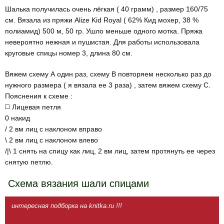
Шалька получилась очень лёгкая ( 40 грамм) , размер 160/75
см. Вязала из пряжи Alize Kid Royal ( 62% Кид мохер, 38 %
полиамид) 500 м, 50 гр. Ушло меньше одного мотка. Пряжа
невероятно нежная и пушистая. Для работы использовала
круговые спицы номер 3, длина 80 см.
Вяжем схему А один раз, схему В повторяем несколько раз до
нужного размера ( я вязала ее 3 раза) , затем вяжем схему С.
Пояснения к схеме :
◻️ Лицевая петля
0 накид
/ 2 вм лиц с наклоном вправо
\ 2 вм лиц с наклоном влево
/|\ 1 снять на спицу как лиц, 2 вм лиц, затем протянуть ее через
снятую петлю.
Схема вязания шали спицами
интересная подборка на knitka.ru !!!