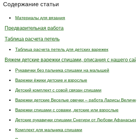
Содержание статьи
Материалы для вязания
Предварительная работа
Таблица расчета петель
Таблица расчета петель для детских варежек
Вяжем детские варежки спицами, описания с нашего сай
Рукавички без пальчика спицами на малышей
Варежки ёжики детские и взрослые
Детский комплект с совой связан спицами
Варежки детские Веселые овечки – работа Ларисы Величко
Варежки спицами с совами, детские или взрослые
Детские рукавички спицами Снегири от Любови Афанасьев
Комплект для мальчика спицами