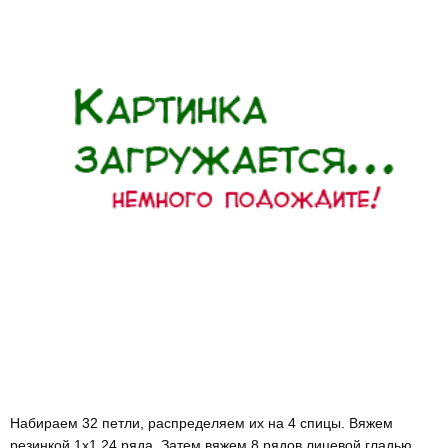
Набираем 32 петли, распределяем их на 4 спицы. Вяжем
резинкой 1х1 24 ряда. Затем вяжем 8 рядов лицевой гладью.