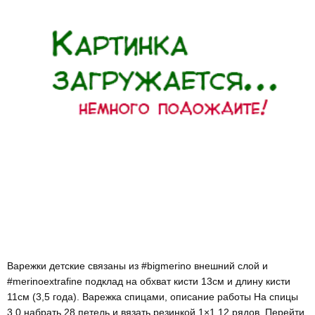
Варежки детские связаны из #bigmerino внешний слой и
#merinoextrafine подклад на обхват кисти 13см и длину кисти
11см (3,5 года). Варежка спицами, описание работы На спицы
3.0 набрать 28 петель и вязать резинкой 1×1 12 рядов. Перейти