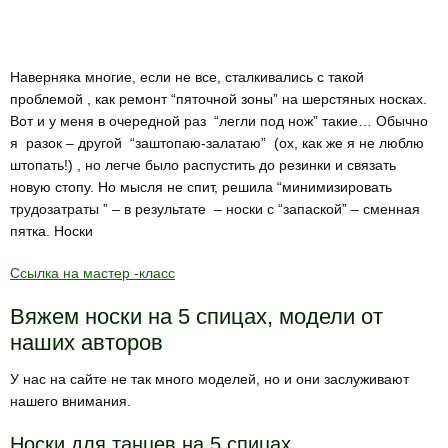
Наверняка многие, если не все, сталкивались с такой
проблемой , как ремонт “пяточной зоны” на шерстяных носках.
Вот и у меня в очередной раз “легли под нож” такие… Обычно
я разок – другой “заштопаю-залатаю” (ох, как же я не люблю
штопать!) , но легче было распустить до резинки и связать
новую стопу. Но мысля не спит, решила “минимизировать
трудозатраты ” – в результате – носки с “запаской” – сменная
пятка. Носки
Ссылка на мастер -класс
Вяжем носки на 5 спицах, модели от
наших авторов
У нас на сайте не так много моделей, но и они заслуживают
нашего внимания.
Носки для танцев на 5 спицах