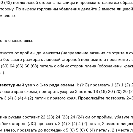
40 (43) петлю левой стороны на спицы и провяжите таким же образо
сторону. По вырезу горловины убавления делайте 2 вместе лицевой
м влево.
е плечевые швы.
вяжутся от проймы до манжеты (направление вязания смотрите в сх
ы большего размера с лицевой стороной поднимите и провяжите 
 (60) 64 (66) 66 (68) петель с обеих сторон плеча (обозначены кра
 ).
текстурный узор с 1-го ряда схемы II
: (ИС) провязать 1 (2) 1 (2) 2
левого края схемы, повторить узор из 3 петель 18 (18) 20 (20) 20 (2
ь 3 (4) 3 (4) 4 (2) петли с правого края. Продолжайте повторять 2–
ина рукава составит 22 (23) 24 (23) 24 (24) см от проймы, убавьте п
обеих сторон: (ЛС) провязать 3 (4) 3 (4) 4 (2) петли, 2 вместе лицев
 влево, провязать до последних 5 (6) 5 (6) 6 (4) петель, 2 вместе 