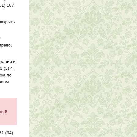
01) 107
 закрыть
у
право,
ржании и
3 (3) 4
ока по
лоном
по 6
31 (34)