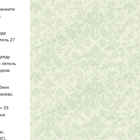
начните
.
яда
етель 27
 ряду
) петель
зором
обеих
 влево,
= 29
 на
цы,
ИС),