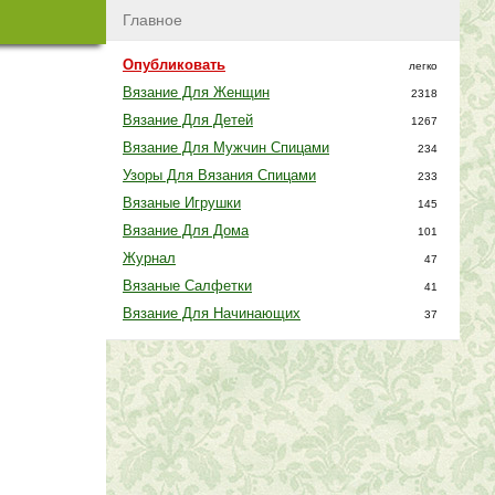
Главное
Опубликовать
легко
Вязание Для Женщин
2318
Вязание Для Детей
1267
Вязание Для Мужчин Спицами
234
Узоры Для Вязания Спицами
233
Вязаные Игрушки
145
Вязание Для Дома
101
Журнал
47
Вязаные Салфетки
41
Вязание Для Начинающих
37