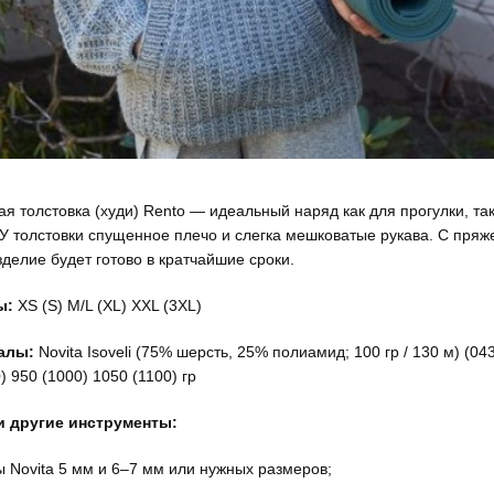
я толстовка (худи) Rento — идеальный наряд как для прогулки, так
 У толстовки спущенное плечо и слегка мешковатые рукава. С пряже
изделие будет готово в кратчайшие сроки.
ы:
XS (S) M/L (XL) XXL (3XL)
алы:
Novita Isoveli (75% шерсть, 25% полиамид; 100 гр / 130 м) (04
) 950 (1000) 1050 (1100) гр
и другие инструменты:
 Novita 5 мм и 6–7 мм или нужных размеров;