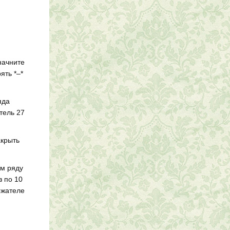
начните
ять *–*
яда
етель 27
акрыть
ом ряду
з по 10
ержателе