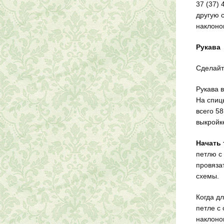
37 (37) 
другую 
наклоно
Рукава
Сделайт
Рукава 
На спиц
всего 58
выкройке
Начать 
петлю с 
провязат
схемы.
Когда дл
петле с 
наклоном