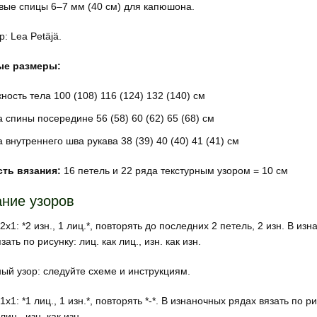
овые спицы 6–7 мм (40 см) для капюшона.
: Lea Petäjä.
ые размеры:
ность тела 100 (108) 116 (124) 132 (140) см
 спины посередине 56 (58) 60 (62) 65 (68) см
 внутреннего шва рукава 38 (39) 40 (40) 41 (41) см
ть вязания:
16 петель и 22 ряда текстурным узором = 10 см
ние узоров
2х1: *2 изн., 1 лиц.*, повторять до последних 2 петель, 2 изн. В из
зать по рисунку: лиц. как лиц., изн. как изн.
ный узор: следуйте схеме и инструкциям.
1х1: *1 лиц., 1 изн.*, повторять *-*. В изнаночных рядах вязать по ри
лиц., изн. как изн.