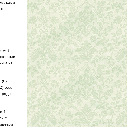
м, как и
 с
еме).
лицевыми
сным на
 (0)
2) раз,
3 ряды
о 1
ой с
лицевой