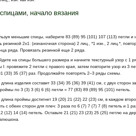
 спицами, начало вязания
ьзуя меньшие спицы, наберите 83 (89) 95 (101) 107 (113) петли и 
ь резинкой 2х1: (изнаночная сторона) 2 лиц., *1 изн., 2 лиц.*, повтор
нца ряда. Провязать резинкой еще 2 ряда.
дите на спицы большего размера и начните текстурный узор с 1 р
 I: провяжите 2 петли с правого края, затем повторите узор из 3 п
31 (33) 35 (37) раз. Продолжайте повторять 2–3 ряды схемы.
 длина изделия составит 33 (34) 35 (36) 39 (41) см, с двух сторон з
роймы по 3 (3) 3 (6) 6 (6) петли = 77 (83) 89 (89) 95 (101) петель.
 длина проймы достигнет 19 (20) 21 (22) 22 (23) см, в каждом втор
ть с обеих сторон для плеч: 3 раза по 6 (7) 7 (7) 7 (8) петель и 1 ра
12 (12) 14 (14) петель. Оставьте 21 (21) 23 (23) 25 (25) петлю на д
капюшона.