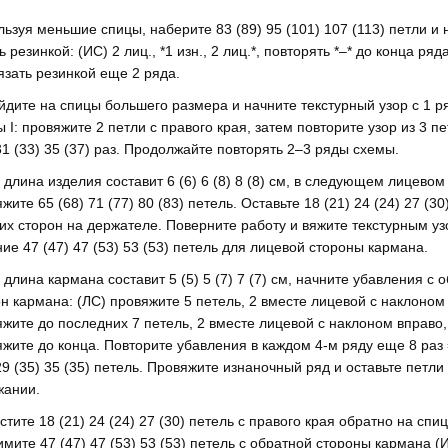
ьзуя меньшие спицы, наберите 83 (89) 95 (101) 107 (113) петли и 
ь резинкой: (ИС) 2 лиц., *1 изн., 2 лиц.*, повторять *–* до конца ряда
зать резинкой еще 2 ряда.
дите на спицы большего размера и начните текстурный узор с 1 р
 I: провяжите 2 петли с правого края, затем повторите узор из 3 п
31 (33) 35 (37) раз. Продолжайте повторять 2–3 ряды схемы.
 длина изделия составит 6 (6) 6 (8) 8 (8) см, в следующем лицевом
жите 65 (68) 71 (77) 80 (83) петель. Оставьте 18 (21) 24 (24) 27 (30
их сторон на держателе. Поверните работу и вяжите текстурным у
ие 47 (47) 47 (53) 53 (53) петель для лицевой стороны кармана.
 длина кармана составит 5 (5) 5 (7) 7 (7) см, начните убавления с 
н кармана: (ЛС) провяжите 5 петель, 2 вместе лицевой с наклоном
жите до последних 7 петель, 2 вместе лицевой с наклоном вправо,
жите до конца. Повторите убавления в каждом 4-м ряду еще 8 раз 
29 (35) 35 (35) петель. Провяжите изнаночный ряд и оставьте петли
жании.
тите 18 (21) 24 (24) 27 (30) петель с правого края обратно на спи
мите 47 (47) 47 (53) 53 (53) петель с обратной стороны кармана (