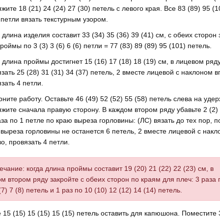
жите 18 (21) 24 (24) 27 (30) петель с левого края. Все 83 (89) 95 (1
 петли вязать текстурным узором.
 длина изделия составит 33 (34) 35 (36) 39 (41) см, с обеих сторон
роймы по 3 (3) 3 (6) 6 (6) петли = 77 (83) 89 (89) 95 (101) петель.
 длина проймы достигнет 15 (16) 17 (18) 18 (19) см, в лицевом ряд
зать 25 (28) 31 (31) 34 (37) петель, 2 вместе лицевой с наклоном в
зать 4 петли.
ните работу. Оставьте 46 (49) 52 (52) 55 (58) петель слева на уде
жите сначала правую сторону. В каждом втором ряду убавьте 2 (2) 
аза по 1 петле по краю выреза горловины: (ЛС) вязать до тех пор, п
выреза горловины не останется 6 петель, 2 вместе лицевой с нак
о, провязать 4 петли.
чание: когда длина проймы составит 19 (20) 21 (22) 22 (23) см, в
м втором ряду закройте с обеих сторон по краям для плеч: 3 раза 
 (7) 7 (8) петель и 1 раз по 10 (10) 12 (12) 14 (14) петель.
15 (15) 15 (15) 15 (15) петель оставить для капюшона. Поместите 