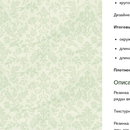
круг
Дизайнер
Итогов
окруж
длина
длина
Плотнос
Описа
Резинка 
рядах вя
Текстур
Резинка 
лиц. как 