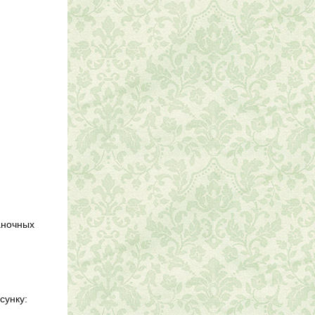
наночных
сунку: