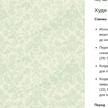
Худи
Спинка
Испол
вязат
до ко
Перей
схемы
(29) 
Когда
для п
Когда
закры
(10) 
для 
Перед