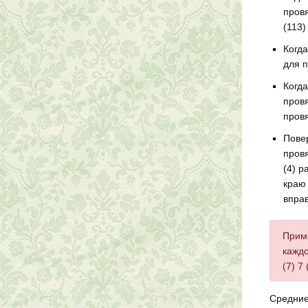
провя
(113)
Когда
для п
Когда
провя
провя
Повер
провя
(4) р
краю 
вправ
Приме
каждо
(7) 7
Средние 