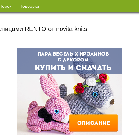
Поиск
Подборки
спицами RENTO от novita knits