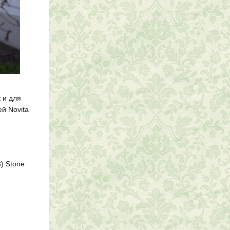
 и для
й Novita
3) Stone