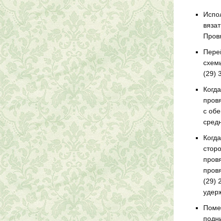
Испол
вязат
Провя
Перей
схемы
(29) 
Когда
провя
с обе
средн
Когда
сторо
провя
провя
(29) 
удер
Помес
подни