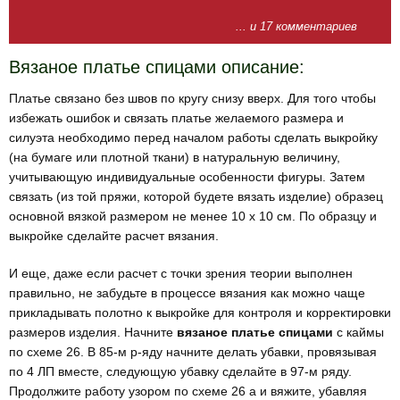
... и 17 комментариев
Вязаное платье спицами описание:
Платье связано без швов по кругу снизу вверх. Для того чтобы
избежать ошибок и связать платье желаемого размера и
силуэта необходимо перед началом работы сделать выкройку
(на бумаге или плотной ткани) в на­туральную величину,
учитывающую индивидуальные особенности фигу­ры. Затем
связать (из той пряжи, которой будете вязать изделие) обра­зец
основной вязкой размером не менее 10 х 10 см. По образцу и
выкройке сделайте расчет вязания.
И еще, даже если расчет с точки зрения теории выполнен
правильно, не забудьте в процессе вя­зания как можно чаще
прикладывать полотно к выкройке для контроля и корректировки
разме­ров изделия. Начните
вязаное платье спицами
с каймы
по схеме 26. В 85-м р-яду начните делать убавки, провязывая
по 4 ЛП вместе, следующую убавку сделайте в 97-м ряду.
Продолжите работу узором по схеме 26 а и вяжите, убавляя